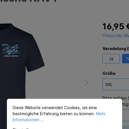
16,95 
Preise inkl. 
Veredelung 
Ja
N
Größe
Bitte wählen 
berücksichtig
Diese Website verwendet Cookies, um eine
bestmögliche Erfahrung bieten zu können.
Mehr
Informationen ...