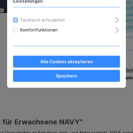
Einstellungen
Beim 
die M
aktua
Technisch erforderlich
gleic
Beste
Komfortfunktionen
Alle Cookies akzeptieren
Zum Merk
Speichern
Produktnum
t für Erwachsene NAVY"
hte Doppelnähte an Schultern, Hals- und Armausschnitt, 100 % ge