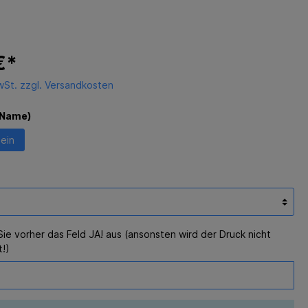
€*
MwSt. zzgl. Versandkosten
(Name)
ein
Sie vorher das Feld JA! aus (ansonsten wird der Druck nicht
t!)