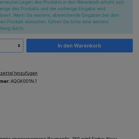
erneuten Legen des Produkts in den Warenkorb erhöht sich
enge des Produkts und die vorherige Eingabe wird
lisiert. Wenn Sie weitere, abweichende Eingaben bei dem
hen Produkt wünschen, führen Sie bitte eine weitere
llung durch.
In den Warenkorb
zettel hinzufügen
mer:
AQGK001N.1
kämmte ringgesponnene Baumwolle, 180 g/m² Farbe: Navy