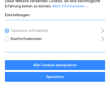
Diese Website verwendet Cookies, um eine bestmögliche
Erfahrung bieten zu können.
Mehr Informationen ...
AQUA Badekappe - DUNKELBLAU
Einstellungen
Technisch erforderlich
Komfortfunktionen
Material: Silikondunkelblau beidseitig weiß
bedrucktQUALITÄT dick einzeln verpackt im
Ziplock-Beutel
Alle Cookies akzeptieren
Speichern
5,00 €*
In den Warenkorb